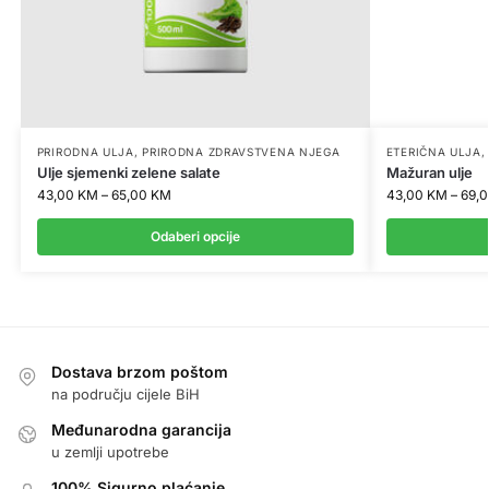
PRIRODNA ULJA
,
PRIRODNA ZDRAVSTVENA NJEGA
ETERIČNA ULJA
Ulje sjemenki zelene salate
Mažuran ulje
43,00
KM
–
65,00
KM
43,00
KM
–
69,
Odaberi opcije
Dostava brzom poštom
na području cijele BiH
Međunarodna garancija
u zemlji upotrebe
100% Sigurno plaćanje