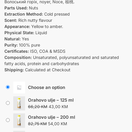
Волоський горіх, noyer, Noce, 核桃.
Parts Used:
Nuts
Extraction Method:
Cold pressed
Scent:
Rich nutty flavour
Appearance:
Yellow to amber.
Physical State:
Liquid
Natural:
Yes
Purity:
100% pure
Certificates:
ISO, COA & MSDS
Composition:
Unsaturated, polyunsaturated and saturated
fatty acids, protein and carbohydrates
Shipping:
Calculated at Checkout
Choose an option
Orahovo ulje – 125 ml
66,20
KM
43,00
KM
Orahovo ulje – 200 ml
82,75
KM
54,00
KM