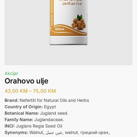
Akcija!
Orahovo ulje
43,00
KM
–
75,00
KM
Brand:
Nefertiti for Natural Oils and Herbs
Country of Origin:
Egypt
Botanical Name:
Jugland seed.
Family Name:
Juglandaceae.
INCI:
Juglans Regia Seed Oil
Synonyms:
Walnut, عين جمل, walnut, грецкий орех,