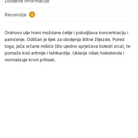
Dodatne informacije
Recenzije
0
Orahovo ulje hrani moždane ćelije i poboljšava koncentraciju i
pamćenje. Odličan je lijek za oboljenja štitne žlijezde. Pored
toga, jača srčane mišiće (što ujedno sprječava bolesti srca), te
pomaže kod aritmije i tahikardije. Uklanja višak holesterola i
normalizuje krvni pritisak.