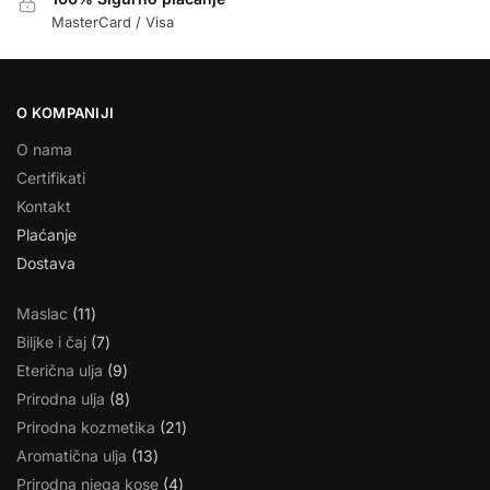
MasterCard / Visa
O KOMPANIJI
O nama
Certifikati
Kontakt
Plaćanje
Dostava
Maslac
11
Biljke i čaj
7
Eterična ulja
9
Prirodna ulja
8
Prirodna kozmetika
21
Aromatična ulja
13
Prirodna njega kose
4