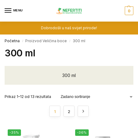
MENU
0
Dobrodošli u naš svijet prirode!
Početna
Proizvod Veličina boce
300 ml
/
/
300 ml
300 ml
Prikaz 1–12 od 13 rezultata
1
2
-35%
-36%