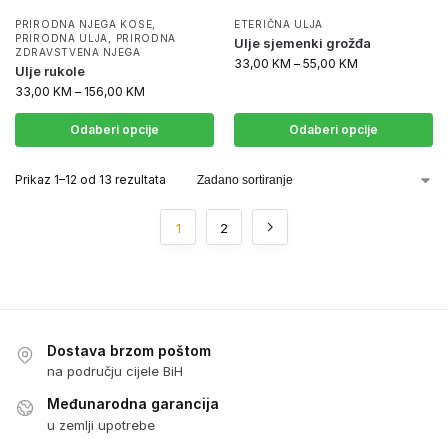
PRIRODNA NJEGA KOSE
,
ETERIČNA ULJA
PRIRODNA ULJA
,
PRIRODNA
Ulje sjemenki grožđa
ZDRAVSTVENA NJEGA
33,00
KM
–
55,00
KM
Ulje rukole
33,00
KM
–
156,00
KM
Odaberi opcije
Odaberi opcije
Prikaz 1–12 od 13 rezultata
1
2
Dostava brzom poštom
na području cijele BiH
Međunarodna garancija
u zemlji upotrebe