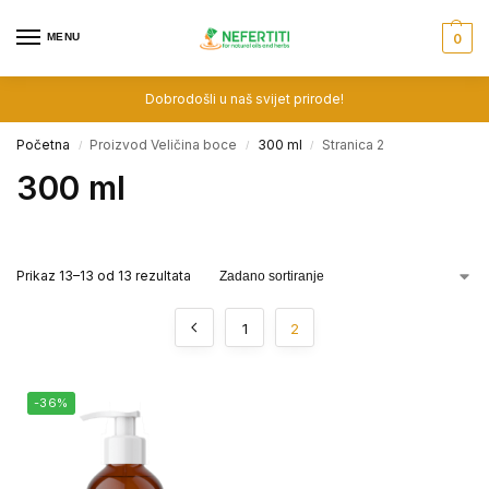
MENU
0
Dobrodošli u naš svijet prirode!
Početna
Proizvod Veličina boce
300 ml
Stranica 2
/
/
/
300 ml
Prikaz 13–13 od 13 rezultata
1
2
-36%