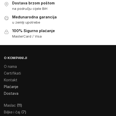
Dostava brzom poštom
na području cijele BiH
Međunarodna garancija
u zemlji upotrebe
100% Sigurno plaćanje
MasterCard / Visa
O KOMPANIJI
O nama
Certifikati
Kontakt
Plaćanje
Dostava
Maslac
11
Biljke i čaj
7