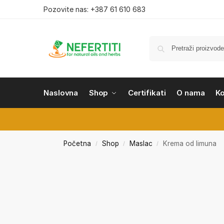
Pozovite nas: +387 61 610 683
Naslovna
Shop
Certifikati
O nama
K
Početna
Shop
Maslac
Krema od limuna
/
/
/