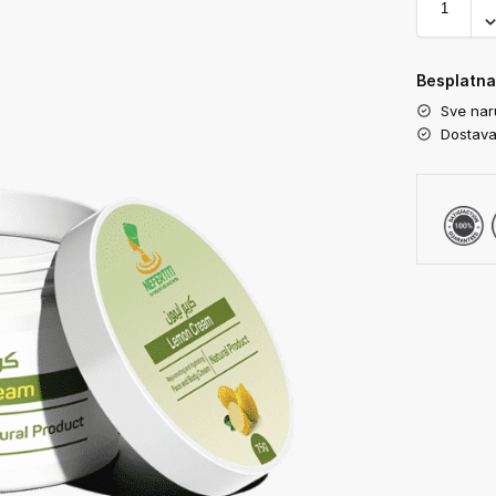
Besplatna
Sve nar
Dostava