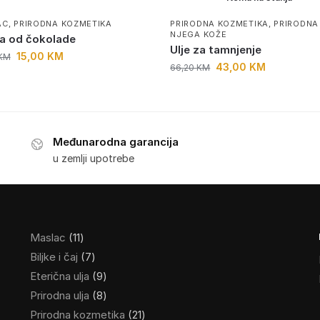
AC
,
PRIRODNA KOZMETIKA
PRIRODNA KOZMETIKA
,
PRIRODNA
NJEGA KOŽE
a od čokolade
Ulje za tamnjenje
15,00
KM
KM
43,00
KM
66,20
KM
Međunarodna garancija
u zemlji upotrebe
Maslac
11
Biljke i čaj
7
Eterična ulja
9
Prirodna ulja
8
Prirodna kozmetika
21