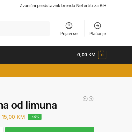
Zvanični predstavnik brenda Nefertiti za BiH
Pretraži
Prijavi se
Plaćanje
0,00
KM
0
a od limuna
15,00
KM
-40%