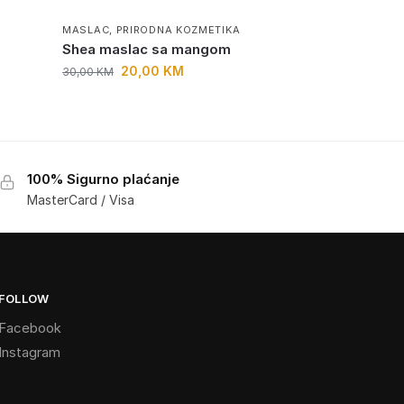
MASLAC
,
PRIRODNA KOZMETIKA
Shea maslac sa mangom
20,00
KM
30,00
KM
100% Sigurno plaćanje
MasterCard / Visa
FOLLOW
Facebook
Instagram