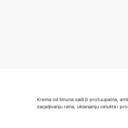
Krema od limuna sadrži protuupalna, antiba
zacjeljivanju rana, uklanjanju celulita i pr