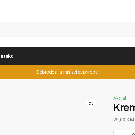
ontakt
Dobrodošli u naš svijet prirode!
Akcija!
Krem
25,00
KM