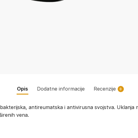
Opis
Dodatne informacije
Recenzije
0
kterijska, antireumatska i antivirusna svojstva. Uklanja mr
oširenih vena.