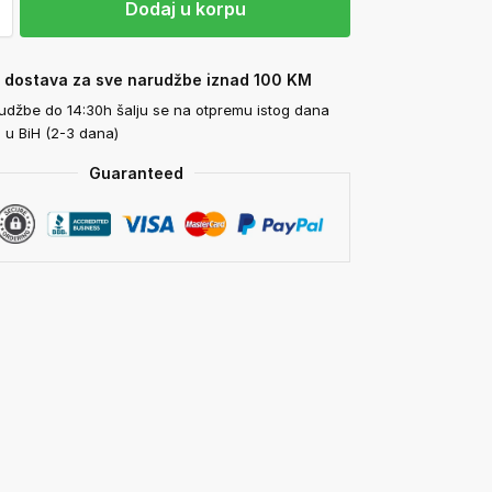
Dodaj u korpu
 dostava za sve narudžbe iznad 100 KM
udžbe do 14:30h šalju se na otpremu istog dana
 u BiH (2-3 dana)
Guaranteed