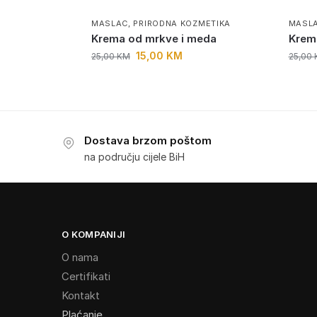
MASLAC
,
PRIRODNA KOZMETIKA
MASL
Krema od mrkve i meda
Krem
15,00
KM
25,00
KM
25,00
Dostava brzom poštom
na području cijele BiH
O KOMPANIJI
O nama
Certifikati
Kontakt
Plaćanje