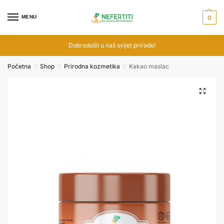
MENU
0
Dobrodošli u naš svijet prirode!
Početna
Shop
Prirodna kozmetika
Kakao maslac
/
/
/