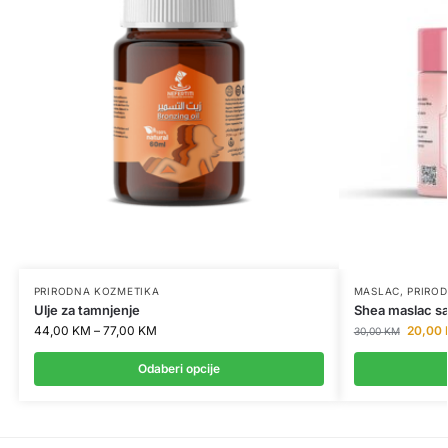
PRIRODNA KOZMETIKA
MASLAC
,
PRIRO
Ulje za tamnjenje
Shea maslac s
44,00
KM
–
77,00
KM
20,00
30,00
KM
Odaberi opcije