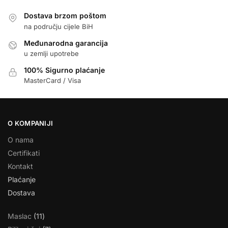
Dostava brzom poštom
na području cijele BiH
Međunarodna garancija
u zemlji upotrebe
100% Sigurno plaćanje
MasterCard / Visa
O KOMPANIJI
O nama
Certifikati
Kontakt
Plaćanje
Dostava
Maslac
11