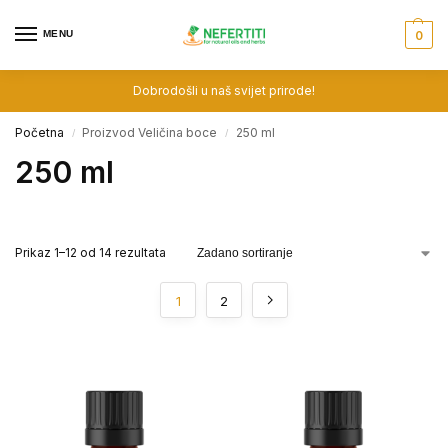
MENU
0
Dobrodošli u naš svijet prirode!
Početna
Proizvod Veličina boce
250 ml
/
/
250 ml
Prikaz 1–12 od 14 rezultata
1
2